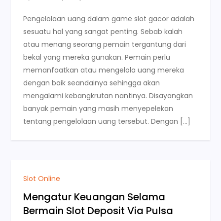
Pengelolaan uang dalam game slot gacor adalah
sesuatu hal yang sangat penting. Sebab kalah
atau menang seorang pemain tergantung dari
bekal yang mereka gunakan. Pemain perlu
memanfaatkan atau mengelola uang mereka
dengan baik seandainya sehingga akan
mengalami kebangkrutan nantinya. Disayangkan
banyak pemain yang masih menyepelekan
tentang pengelolaan uang tersebut. Dengan […]
Slot Online
Mengatur Keuangan Selama
Bermain Slot Deposit Via Pulsa