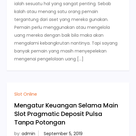
ialah sesuatu hal yang sangat penting. Sebab
kalah atau menang satu orang pemain
tergantung dari aset yang mereka gunakan.
Pemain perlu menggunakan atau mengelola
uang mereka dengan baik bila maka akan
mengalami kebangkrutan nantinya. Tapi sayang
banyak pemain yang masih menyepelekan
mengenai pengelolaan uang […]
Slot Online
Mengatur Keuangan Selama Main
Slot Pragmatic Deposit Pulsa
Tanpa Potongan
by:
admin