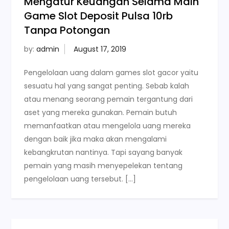
Mengatur Keuangan Selama Main
Game Slot Deposit Pulsa 10rb
Tanpa Potongan
by:
admin
Pengelolaan uang dalam games slot gacor yaitu
sesuatu hal yang sangat penting. Sebab kalah
atau menang seorang pemain tergantung dari
aset yang mereka gunakan. Pemain butuh
memanfaatkan atau mengelola uang mereka
dengan baik jika maka akan mengalami
kebangkrutan nantinya. Tapi sayang banyak
pemain yang masih menyepelekan tentang
pengelolaan uang tersebut. […]