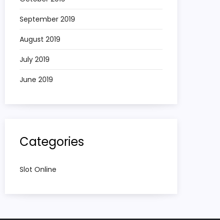
September 2019
August 2019
July 2019
June 2019
Categories
Slot Online