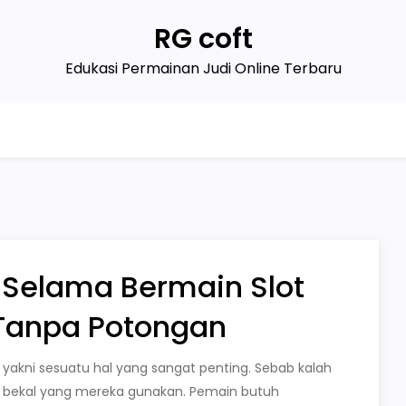
RG coft
Edukasi Permainan Judi Online Terbaru
Selama Bermain Slot
 Tanpa Potongan
yakni sesuatu hal yang sangat penting. Sebab kalah
 bekal yang mereka gunakan. Pemain butuh