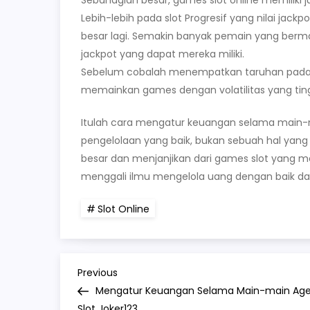
Sebahagian besar, games slot online memiliki
Lebih-lebih pada slot Progresif yang nilai jac
besar lagi. Semakin banyak pemain yang berma
jackpot yang dapat mereka miliki.
Sebelum cobalah menempatkan taruhan pada sl
memainkan games dengan volatilitas yang ting
Itulah cara mengatur keuangan selama main-m
pengelolaan yang baik, bukan sebuah hal yan
besar dan menjanjikan dari games slot yang m
menggali ilmu mengelola uang dengan baik da
Slot Online
P
Previous
Previous
Post
Mengatur Keuangan Selama Main-main Ag
Slot Joker123