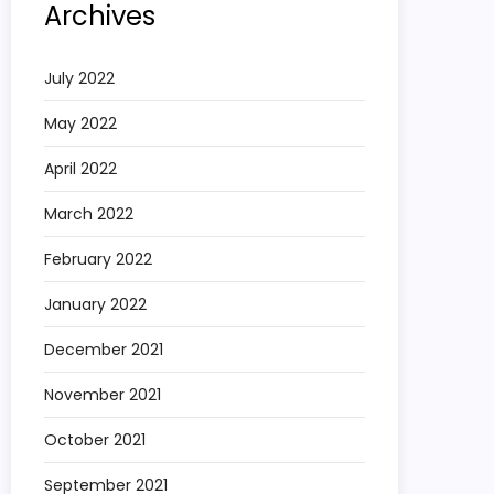
Archives
July 2022
May 2022
April 2022
March 2022
February 2022
January 2022
December 2021
November 2021
October 2021
September 2021