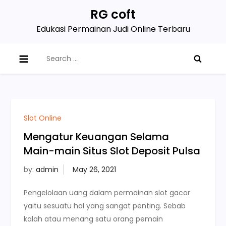
Skip
RG coft
to
Edukasi Permainan Judi Online Terbaru
content
Search
for:
Slot Online
Mengatur Keuangan Selama
Main-main Situs Slot Deposit Pulsa
by:
admin
Pengelolaan uang dalam permainan slot gacor
yaitu sesuatu hal yang sangat penting. Sebab
kalah atau menang satu orang pemain