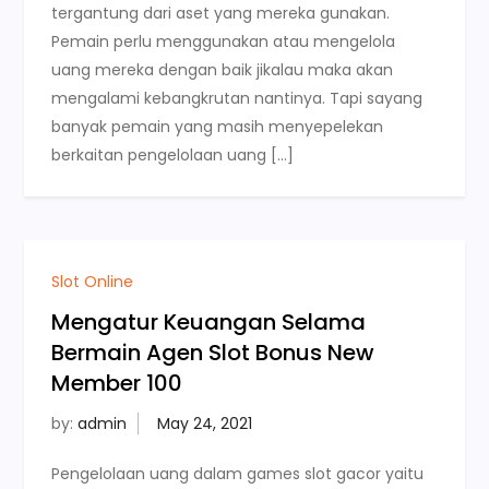
tergantung dari aset yang mereka gunakan.
Pemain perlu menggunakan atau mengelola
uang mereka dengan baik jikalau maka akan
mengalami kebangkrutan nantinya. Tapi sayang
banyak pemain yang masih menyepelekan
berkaitan pengelolaan uang […]
Slot Online
Mengatur Keuangan Selama
Bermain Agen Slot Bonus New
Member 100
by:
admin
Pengelolaan uang dalam games slot gacor yaitu