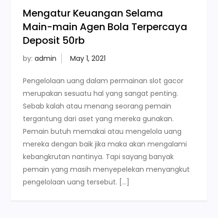
Mengatur Keuangan Selama
Main-main Agen Bola Terpercaya
Deposit 50rb
by:
admin
Pengelolaan uang dalam permainan slot gacor
merupakan sesuatu hal yang sangat penting.
Sebab kalah atau menang seorang pemain
tergantung dari aset yang mereka gunakan.
Pemain butuh memakai atau mengelola uang
mereka dengan baik jika maka akan mengalami
kebangkrutan nantinya. Tapi sayang banyak
pemain yang masih menyepelekan menyangkut
pengelolaan uang tersebut. […]