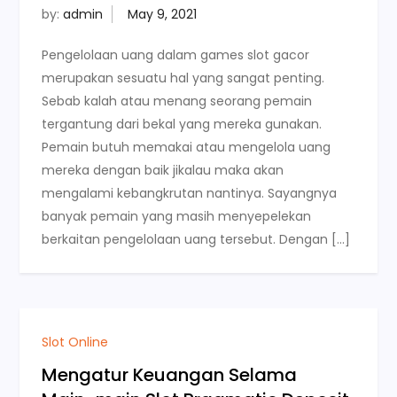
by:
admin
Pengelolaan uang dalam games slot gacor
merupakan sesuatu hal yang sangat penting.
Sebab kalah atau menang seorang pemain
tergantung dari bekal yang mereka gunakan.
Pemain butuh memakai atau mengelola uang
mereka dengan baik jikalau maka akan
mengalami kebangkrutan nantinya. Sayangnya
banyak pemain yang masih menyepelekan
berkaitan pengelolaan uang tersebut. Dengan […]
Slot Online
Mengatur Keuangan Selama