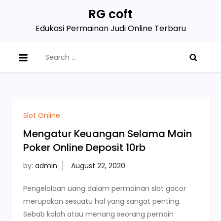
Skip
RG coft
to
Edukasi Permainan Judi Online Terbaru
content
Search
for:
Slot Online
Mengatur Keuangan Selama Main
Poker Online Deposit 10rb
by:
admin
Pengelolaan uang dalam permainan slot gacor
merupakan sesuatu hal yang sangat penting.
Sebab kalah atau menang seorang pemain