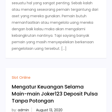
sesuatu hal yang sangat penting. Sebab kalah
atau menang seseorang pemain tergantung dari
aset yang mereka gunakan. Pemain butuh
memanfaatkan atau mengelola uang mereka
dengan baik kalau maka akan mengalami
kebangkrutan nantinya. Tapi sayang banyak
pemain yang masih menyepelekan berkenaan
pengelolaan uang tersebut. […]
Slot Online
Mengatur Keuangan Selama
Main-main Joker123 Deposit Pulsa
Tanpa Potongan
by:
admin