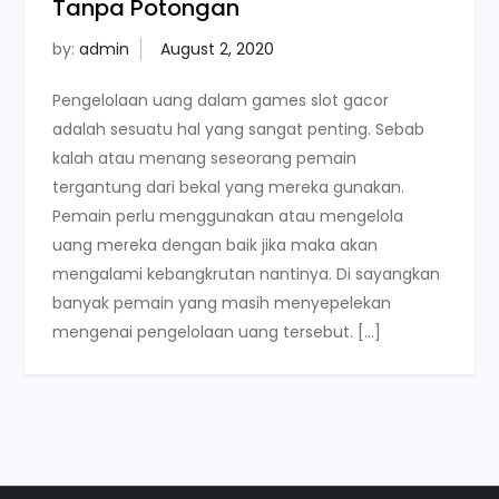
Tanpa Potongan
by:
admin
Pengelolaan uang dalam games slot gacor
adalah sesuatu hal yang sangat penting. Sebab
kalah atau menang seseorang pemain
tergantung dari bekal yang mereka gunakan.
Pemain perlu menggunakan atau mengelola
uang mereka dengan baik jika maka akan
mengalami kebangkrutan nantinya. Di sayangkan
banyak pemain yang masih menyepelekan
mengenai pengelolaan uang tersebut. […]