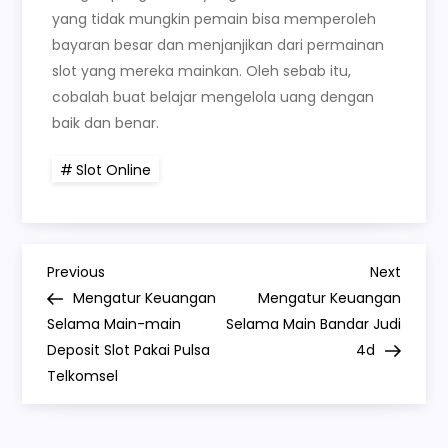
yang tidak mungkin pemain bisa memperoleh
bayaran besar dan menjanjikan dari permainan
slot yang mereka mainkan. Oleh sebab itu,
cobalah buat belajar mengelola uang dengan
baik dan benar.
Slot Online
P
Previous
Next
Previous
Next
Post
Post
Mengatur Keuangan
Mengatur Keuangan
o
Selama Main-main
Selama Main Bandar Judi
Deposit Slot Pakai Pulsa
4d
s
Telkomsel
t