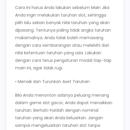
Cara ini harus Anda lakukan sebelum Main Jika
Anda ingin melakukan taruhan slot, sehingga
pilih lalu sekian banyak nilai taruhan yang akan
dipasang. Tentunya paling tidak angka taruhan
maksimalnya. Anda tidak boleh memasang
dengan cara sembarangan atau melebihi dari
nilai ketentuan taruhan yang ada. Lakukan
dengan cara terus pengaturan modal tiap-tiap
main ini, agar tidak rugi.
• Menaik dan Turunkan Aset Taruhan
Bila Anda menonton adanya peluang menang
dalam game slot gacor, Anda dapat menaikkan
taruhan. Berhati-hatilah dengan nominal
taruhan yang akan Anda keluarkan. Jangan
sampai mengeluarkan taruhan slot tanpa