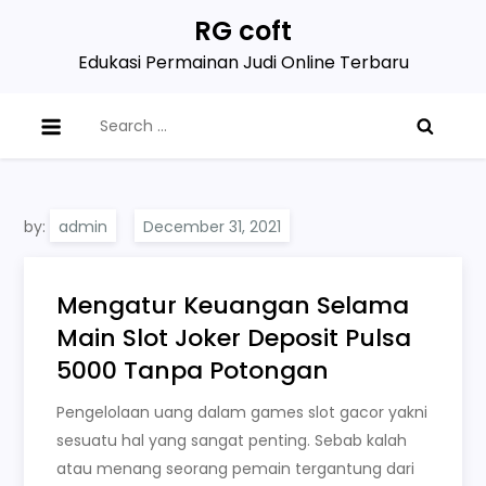
Skip
RG coft
to
Edukasi Permainan Judi Online Terbaru
content
Search
for:
by:
admin
Mengatur Keuangan Selama
Main Slot Joker Deposit Pulsa
5000 Tanpa Potongan
Pengelolaan uang dalam games slot gacor yakni
sesuatu hal yang sangat penting. Sebab kalah
atau menang seorang pemain tergantung dari