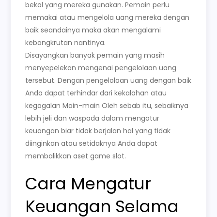
bekal yang mereka gunakan. Pemain perlu
memakai atau mengelola uang mereka dengan
baik seandainya maka akan mengalami
kebangkrutan nantinya.
Disayangkan banyak pemain yang masih
menyepelekan mengenai pengelolaan uang
tersebut. Dengan pengelolaan uang dengan baik
Anda dapat terhindar dari kekalahan atau
kegagalan Main-main Oleh sebab itu, sebaiknya
lebih jeli dan waspada dalam mengatur
keuangan biar tidak berjalan hal yang tidak
diinginkan atau setidaknya Anda dapat
membalikkan aset game slot.
Cara Mengatur
Keuangan Selama