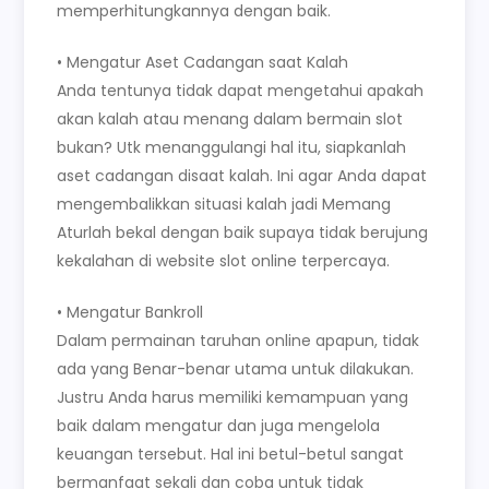
memperhitungkannya dengan baik.
• Mengatur Aset Cadangan saat Kalah
Anda tentunya tidak dapat mengetahui apakah
akan kalah atau menang dalam bermain slot
bukan? Utk menanggulangi hal itu, siapkanlah
aset cadangan disaat kalah. Ini agar Anda dapat
mengembalikkan situasi kalah jadi Memang
Aturlah bekal dengan baik supaya tidak berujung
kekalahan di website slot online terpercaya.
• Mengatur Bankroll
Dalam permainan taruhan online apapun, tidak
ada yang Benar-benar utama untuk dilakukan.
Justru Anda harus memiliki kemampuan yang
baik dalam mengatur dan juga mengelola
keuangan tersebut. Hal ini betul-betul sangat
bermanfaat sekali dan coba untuk tidak