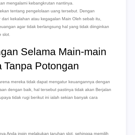
an mengalami kebangkrutan nantinya.
kan tentang pengelolaan uang tersebut. Dengan
 dari kekalahan atau kegagalan Main Oleh sebab itu,
uangan agar tidak berlangsung hal yang tidak diinginkan
 slot.
ngan Selama Main-main
sa Tanpa Potongan
 karena mereka tidak dapat mengatur keuangannya dengan
an dengan baik, hal tersebut pastinya tidak akan Berjalan
ya tidak rugi berikut ini ialah sekian banyak cara
ya Anda ingin melakukan taruhan slot, sehingga memilih