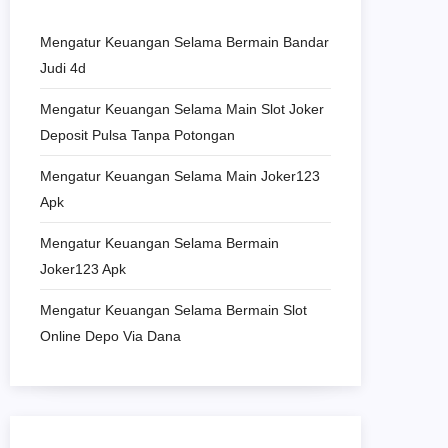
Mengatur Keuangan Selama Bermain Bandar
Judi 4d
Mengatur Keuangan Selama Main Slot Joker
Deposit Pulsa Tanpa Potongan
Mengatur Keuangan Selama Main Joker123
Apk
Mengatur Keuangan Selama Bermain
Joker123 Apk
Mengatur Keuangan Selama Bermain Slot
Online Depo Via Dana