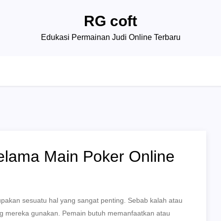
RG coft
Edukasi Permainan Judi Online Terbaru
lama Main Poker Online
pakan sesuatu hal yang sangat penting. Sebab kalah atau
ng mereka gunakan. Pemain butuh memanfaatkan atau