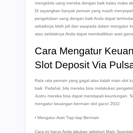
mengelola uang mereka dengan baik kalau maka ak
Di sayangkan banyak pemain yang masih menyepele
pengelolaan uang dengan baik Anda dapat terhindar
sebaiknya lebih jeli dan waspada dalam mengatur ke
atau setidaknya Anda dapat membalikkan aset game
Cara Mengatur Keua
Slot Deposit Via Pul
Rata rata pemain yang gagal atau kalah main slot
baik. Padahal, bila mereka bisa melakukan pengelola
Justru mereka bisa dapat mendapati keuntungan. Supa
mengatur keuangan bermain slot gacor 2022:
• Mengatur Aset Tiap-tiap Bermain
Cara ini harus Anda lakukan sebelum Main Seandain