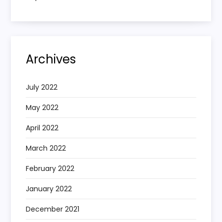
Archives
July 2022
May 2022
April 2022
March 2022
February 2022
January 2022
December 2021