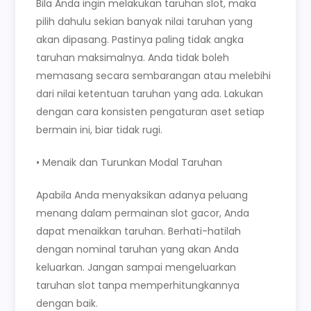
Bila Anda ingin melakukan taruhan slot, maka
pilih dahulu sekian banyak nilai taruhan yang
akan dipasang. Pastinya paling tidak angka
taruhan maksimalnya. Anda tidak boleh
memasang secara sembarangan atau melebihi
dari nilai ketentuan taruhan yang ada. Lakukan
dengan cara konsisten pengaturan aset setiap
bermain ini, biar tidak rugi.
• Menaik dan Turunkan Modal Taruhan
Apabila Anda menyaksikan adanya peluang
menang dalam permainan slot gacor, Anda
dapat menaikkan taruhan. Berhati-hatilah
dengan nominal taruhan yang akan Anda
keluarkan. Jangan sampai mengeluarkan
taruhan slot tanpa memperhitungkannya
dengan baik.