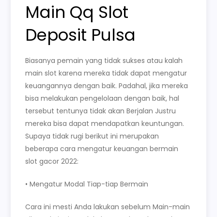
Main Qq Slot
Deposit Pulsa
Biasanya pemain yang tidak sukses atau kalah
main slot karena mereka tidak dapat mengatur
keuangannya dengan baik. Padahal, jika mereka
bisa melakukan pengelolaan dengan baik, hal
tersebut tentunya tidak akan Berjalan Justru
mereka bisa dapat mendapatkan keuntungan.
Supaya tidak rugi berikut ini merupakan
beberapa cara mengatur keuangan bermain
slot gacor 2022:
• Mengatur Modal Tiap-tiap Bermain
Cara ini mesti Anda lakukan sebelum Main-main