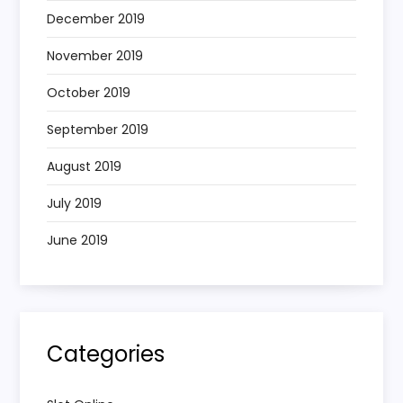
December 2019
November 2019
October 2019
September 2019
August 2019
July 2019
June 2019
Categories