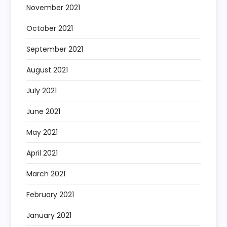
November 2021
October 2021
September 2021
August 2021
July 2021
June 2021
May 2021
April 2021
March 2021
February 2021
January 2021