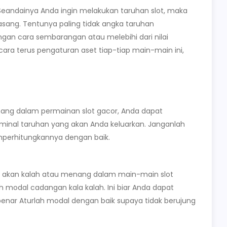
Seandainya Anda ingin melakukan taruhan slot, maka
pasang. Tentunya paling tidak angka taruhan
an cara sembarangan atau melebihi dari nilai
ara terus pengaturan aset tiap-tiap main-main ini,
ng dalam permainan slot gacor, Anda dapat
minal taruhan yang akan Anda keluarkan. Janganlah
perhitungkannya dengan baik.
h akan kalah atau menang dalam main-main slot
h modal cadangan kala kalah. Ini biar Anda dapat
enar Aturlah modal dengan baik supaya tidak berujung