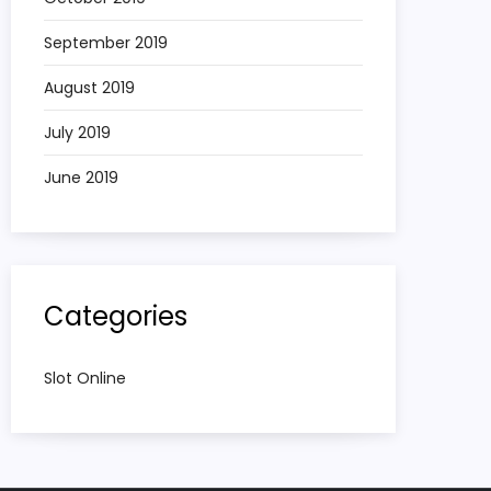
September 2019
August 2019
July 2019
June 2019
Categories
Slot Online