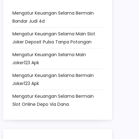
Mengatur Keuangan Selama Bermain
Bandar Judi 4d
Mengatur Keuangan Selama Main Slot
Joker Deposit Pulsa Tanpa Potongan
Mengatur Keuangan Selama Main
Joker123 Apk
Mengatur Keuangan Selama Bermain
Joker123 Apk
Mengatur Keuangan Selama Bermain
Slot Online Depo Via Dana