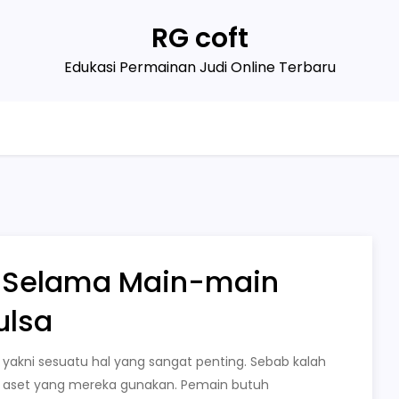
RG coft
Edukasi Permainan Judi Online Terbaru
 Selama Main-main
ulsa
yakni sesuatu hal yang sangat penting. Sebab kalah
 aset yang mereka gunakan. Pemain butuh