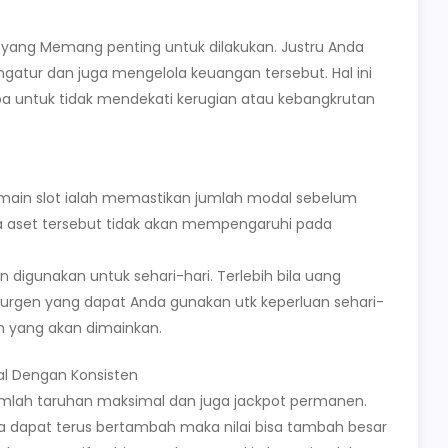
 yang Memang penting untuk dilakukan. Justru Anda
ngatur dan juga mengelola keuangan tersebut. Hal ini
a untuk tidak mendekati kerugian atau kebangkrutan
ermain slot ialah memastikan jumlah modal sebelum
aset tersebut tidak akan mempengaruhi pada
igunakan untuk sehari-hari. Terlebih bila uang
g urgen yang dapat Anda gunakan utk keperluan sehari-
n yang akan dimainkan.
l Dengan Konsisten
jumlah taruhan maksimal dan juga jackpot permanen.
nya dapat terus bertambah maka nilai bisa tambah besar