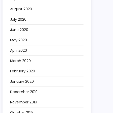
August 2020
July 2020
June 2020
May 2020
April 2020
March 2020
February 2020
January 2020
December 2019
November 2019
October 2019