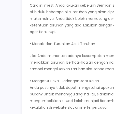
Cara ini mesti Anda lakukan sebelum Bermain 
pilih dulu beberapa nilai taruhan yang akan di
maksimalnya. Anda tidak boleh memasang deng
ketentuan taruhan yang ada. Lakukan dengan c
agar tidak rugi.
• Menaik dan Turunkan Aset Taruhan
Jika Anda menonton adanya kesempatan mena
menaikkan taruhan. Berhati-hatilah dengan no
sampai mengeluarkan taruhan slot tanpa mem
• Mengatur Bekal Cadangan saat Kalah
Anda pastinya tidak dapat mengetahui apaka
bukan? Untuk menanggulangi hal itu, siapkanla
mengembalikkan situasi kalah menjadi Benar-b
kekalahan di website slot online terpercaya.