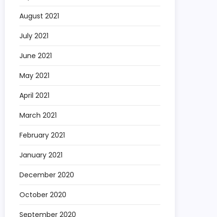
August 2021
July 2021
June 2021
May 2021
April 2021
March 2021
February 2021
January 2021
December 2020
October 2020
September 2020