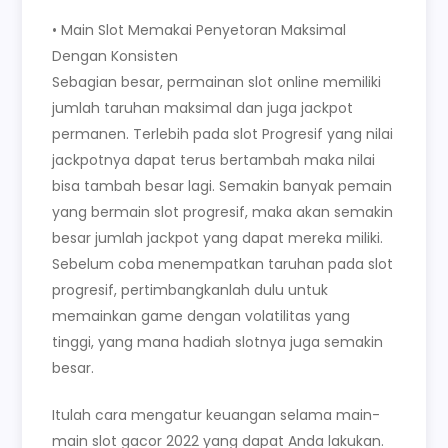
• Main Slot Memakai Penyetoran Maksimal
Dengan Konsisten
Sebagian besar, permainan slot online memiliki
jumlah taruhan maksimal dan juga jackpot
permanen. Terlebih pada slot Progresif yang nilai
jackpotnya dapat terus bertambah maka nilai
bisa tambah besar lagi. Semakin banyak pemain
yang bermain slot progresif, maka akan semakin
besar jumlah jackpot yang dapat mereka miliki.
Sebelum coba menempatkan taruhan pada slot
progresif, pertimbangkanlah dulu untuk
memainkan game dengan volatilitas yang
tinggi, yang mana hadiah slotnya juga semakin
besar.
Itulah cara mengatur keuangan selama main-
main slot gacor 2022 yang dapat Anda lakukan.