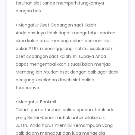
taruhan slot tanpa memperhitungkannya
dengan baik.
• Mengatur Aset Cadangan saat Kalah
Anda pastinya tidak dapat mengetahui apakah
akan kalah atau menang dalam bermain slot
bukan? Utk menanggulangi hal itu, siapkanlah
aset cadangan saat kalah. Ini supaya Anda
dapat mengembalikkan situasi kalah menjadi
Memang lah Aturlah aset dengan baik agar tidak
berujung kekalahan di web slot online
terpercaya.
• Mengatur Bankroll
Dalam game taruhan online apapun, tidak ada
yang Benar-benar mutlak untuk dilakukan.
Justru Anda harus memiliki kemampuan yang
baik dalam mengatur dan juga mengelola