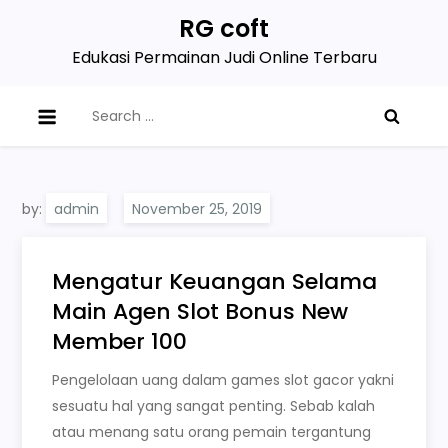
Skip
RG coft
to
Edukasi Permainan Judi Online Terbaru
content
Search
for:
by:
admin
Mengatur Keuangan Selama
Main Agen Slot Bonus New
Member 100
Pengelolaan uang dalam games slot gacor yakni
sesuatu hal yang sangat penting. Sebab kalah
atau menang satu orang pemain tergantung