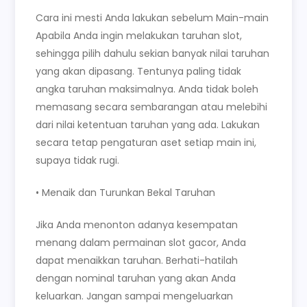
Cara ini mesti Anda lakukan sebelum Main-main
Apabila Anda ingin melakukan taruhan slot,
sehingga pilih dahulu sekian banyak nilai taruhan
yang akan dipasang. Tentunya paling tidak
angka taruhan maksimalnya. Anda tidak boleh
memasang secara sembarangan atau melebihi
dari nilai ketentuan taruhan yang ada. Lakukan
secara tetap pengaturan aset setiap main ini,
supaya tidak rugi.
• Menaik dan Turunkan Bekal Taruhan
Jika Anda menonton adanya kesempatan
menang dalam permainan slot gacor, Anda
dapat menaikkan taruhan. Berhati-hatilah
dengan nominal taruhan yang akan Anda
keluarkan. Jangan sampai mengeluarkan