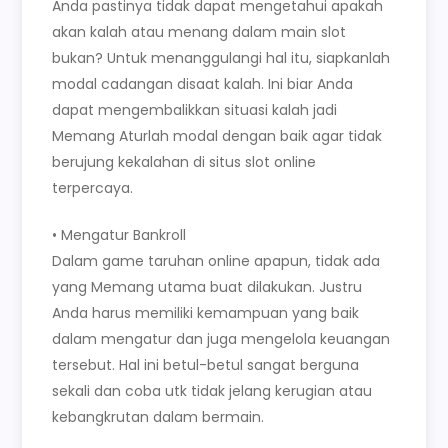
Anda pastinya tidak dapat mengetahui apakah
akan kalah atau menang dalam main slot
bukan? Untuk menanggulangi hal itu, siapkanlah
modal cadangan disaat kalah. Ini biar Anda
dapat mengembalikkan situasi kalah jadi
Memang Aturlah modal dengan baik agar tidak
berujung kekalahan di situs slot online
terpercaya.
• Mengatur Bankroll
Dalam game taruhan online apapun, tidak ada
yang Memang utama buat dilakukan. Justru
Anda harus memiliki kemampuan yang baik
dalam mengatur dan juga mengelola keuangan
tersebut. Hal ini betul-betul sangat berguna
sekali dan coba utk tidak jelang kerugian atau
kebangkrutan dalam bermain.