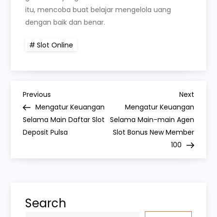
itu, mencoba buat belajar mengelola uang
dengan baik dan benar.
Slot Online
P
Previous
Next
Previous
Next
Post
Post
Mengatur Keuangan
Mengatur Keuangan
o
Selama Main Daftar Slot
Selama Main-main Agen
Deposit Pulsa
Slot Bonus New Member
s
100
t
n
Search
a