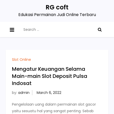
Skip
RG coft
to
Edukasi Permainan Judi Online Terbaru
content
Search
for:
Slot Online
Mengatur Keuangan Selama
Main-main Slot Deposit Pulsa
Indosat
by:
admin
Pengelolaan uang dalam permainan slot gacor
yaitu sesuatu hal yang sangat penting. Sebab