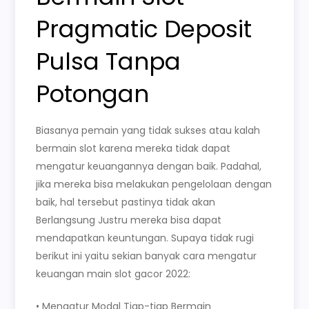
Pragmatic Deposit
Pulsa Tanpa
Potongan
Biasanya pemain yang tidak sukses atau kalah
bermain slot karena mereka tidak dapat
mengatur keuangannya dengan baik. Padahal,
jika mereka bisa melakukan pengelolaan dengan
baik, hal tersebut pastinya tidak akan
Berlangsung Justru mereka bisa dapat
mendapatkan keuntungan. Supaya tidak rugi
berikut ini yaitu sekian banyak cara mengatur
keuangan main slot gacor 2022:
• Mengatur Modal Tiap-tiap Bermain