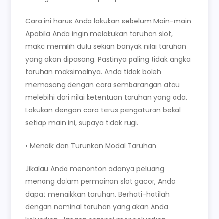
Cara ini harus Anda lakukan sebelum Main-main
Apabila Anda ingin melakukan taruhan slot,
maka memilih dulu sekian banyak nilai taruhan
yang akan dipasang. Pastinya paling tidak angka
taruhan maksimalnya. Anda tidak boleh
memasang dengan cara sembarangan atau
melebihi dari nilai ketentuan taruhan yang ada.
Lakukan dengan cara terus pengaturan bekal
setiap main ini, supaya tidak rugi.
• Menaik dan Turunkan Modal Taruhan
Jikalau Anda menonton adanya peluang
menang dalam permainan slot gacor, Anda
dapat menaikkan taruhan. Berhati-hatilah
dengan nominal taruhan yang akan Anda