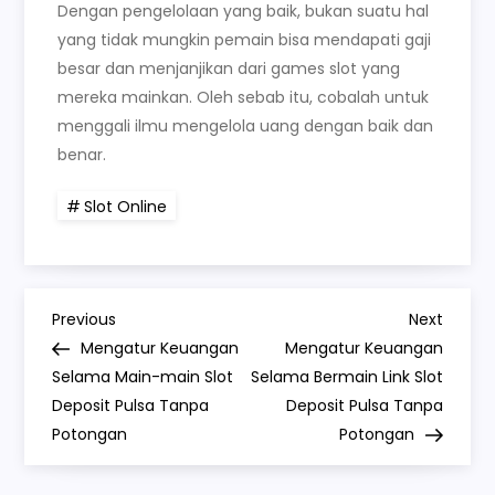
Dengan pengelolaan yang baik, bukan suatu hal
yang tidak mungkin pemain bisa mendapati gaji
besar dan menjanjikan dari games slot yang
mereka mainkan. Oleh sebab itu, cobalah untuk
menggali ilmu mengelola uang dengan baik dan
benar.
Slot Online
P
Previous
Next
Previous
Next
Post
Post
Mengatur Keuangan
Mengatur Keuangan
o
Selama Main-main Slot
Selama Bermain Link Slot
Deposit Pulsa Tanpa
Deposit Pulsa Tanpa
s
Potongan
Potongan
t