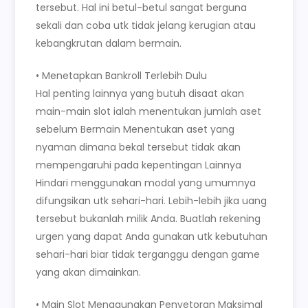
tersebut. Hal ini betul-betul sangat berguna
sekali dan coba utk tidak jelang kerugian atau
kebangkrutan dalam bermain.
• Menetapkan Bankroll Terlebih Dulu
Hal penting lainnya yang butuh disaat akan
main-main slot ialah menentukan jumlah aset
sebelum Bermain Menentukan aset yang
nyaman dimana bekal tersebut tidak akan
mempengaruhi pada kepentingan Lainnya
Hindari menggunakan modal yang umumnya
difungsikan utk sehari-hari. Lebih-lebih jika uang
tersebut bukanlah milik Anda. Buatlah rekening
urgen yang dapat Anda gunakan utk kebutuhan
sehari-hari biar tidak terganggu dengan game
yang akan dimainkan.
• Main Slot Menggunakan Penyetoran Maksimal