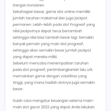
Dengan Konsisten
Sebahagian besar, game slot online memiliki
jumlah taruhan maksimal dan juga jackpot
permanen. Lebih-lebih pada slot Progresif yang
nilai jackpotnya dapat terus bertambah
sehingga nilai bisa tambah besar lagi. Semakin
banyak pemain yang main slot progresif,
sehingga akan semakin besar jumlah jackpot
yang dapat mereka miliki.
Sebelum mencoba menempatkan taruhan
pada slot progresif, pertimbangkanlah lalu utk
memainkan game dengan volatilitas yang
tinggi, yang mana hadiah slotnya juga semakin
besar.
Itulah cara mengatur keuangan selama main-
main slot gacor 2022 yang dapat Anda lakukan.